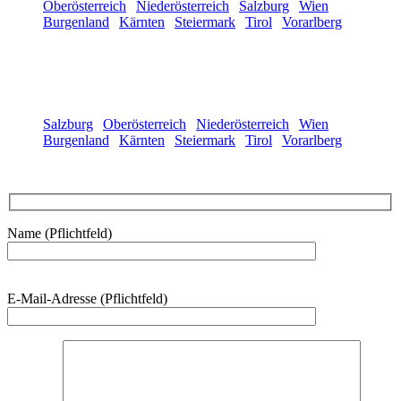
Oberösterreich
|
Niederösterreich
|
Salzburg
|
Wien
|
Burgenland
|
Kärnten
|
Steiermark
|
Tirol
|
Vorarlberg
Ihr Profi für Fahrschulpedale & Fahrschulkit:
Salzburg
|
Oberösterreich
|
Niederösterreich
|
Wien
|
Burgenland
|
Kärnten
|
Steiermark
|
Tirol
|
Vorarlberg
Name (Pflichtfeld)
Bitte
E-Mail-Adresse (Pflichtfeld)
lasse
dieses
Feld
leer.