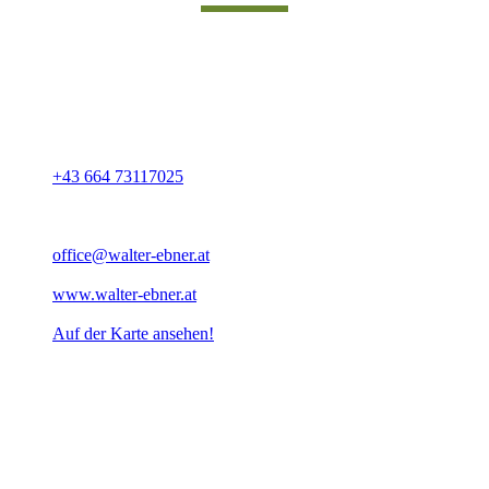
UNSERE ADRESSE
Walter Ebner Fahrschulbedarf GmbH
Wagnerfeldstraße 8
A-4653 Eberstalzell
+43 664 73117025
+43 7241 28169
office@walter-ebner.at
www.walter-ebner.at
Auf der Karte ansehen!
Ihr Profi für Drei-wellen-Pedal, Zwei-Wellen-Pedal & Seilzug-Pedale
in den Bundesländern: