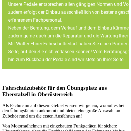
Unsere Pedale entsprechen allen gängigen Normen und Vors
zudem erfolgt der Einbau ausschließlich von bestens gesc
erfahrenem Fachpersonal.
Neben der Beratung, dem Verkauf und dem Einbau kümmern
zudem gerne auch um die Reparatur und die Wartung Ihrer 
Mit Walter Ebner Fahrschulbedarf haben Sie einen Partner a
Seite, auf den Sie sich verlassen können! Vom Beratungsge
hin zum Rückbau der Pedale sind wir stets an Ihrer Seite!
Fahrschulzubehör für den Übungsplatz aus
Eberstalzell in Oberösterreich
Als Fachmann auf diesem Gebiet wissen wir genau, worauf es bei
den Übungsfahrten ankommt und bieten eine große Auswahl an
Zubehör rund um die ersten Ausfahrten an!
Von Motorradhelmen mit eingebauten Funkgeräten für sichere